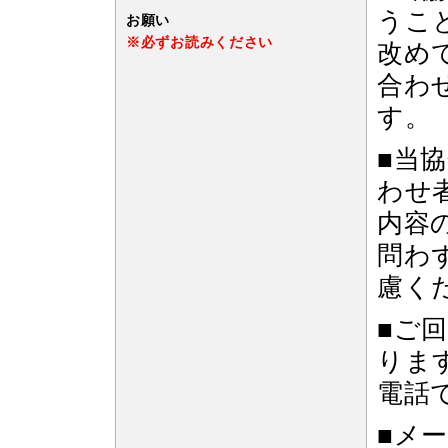
うこ
お願い
※必ずお読みください
改め
合わ
す。
■当
わせ
内容
問わ
慮く
■ご
りま
電話
■メ