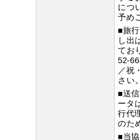
部
につ
予め
■旅
し出
ており
52-
／祝
さい
■送
ータ
行代
のた
■当