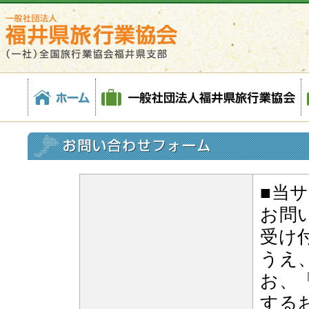
福
お
ホ
一
株
会
各
井
問
ー
般
式
員
種
県
い
ム
社
会
一
約
旅
合
団
社
覧
款
行
わ
法
福
業
せ
人
井
協
福
県
会
井
旅
(社)
県
行
全
旅
業
国
行
協
旅
業
会
行
■当
協
業
会
お問
協
会
受け
福
うえ
井
県
お、
支
する