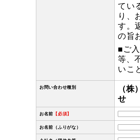
てい
り、
す。
の旨
■ご
等、
いこ
（株
お問い合わせ種別
せ
お名前
【必須】
お名前（ふりがな）