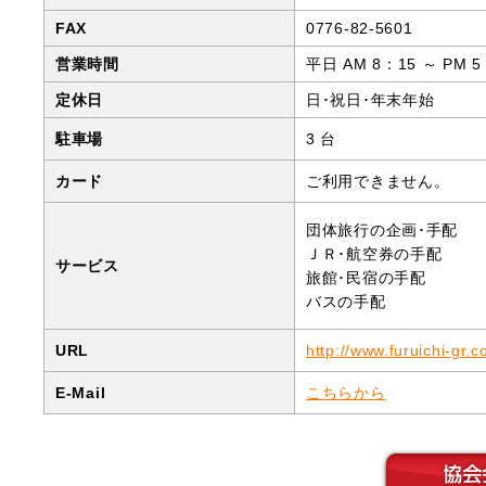
部
FAX
0776-82-5601
営業時間
平日 AM 8：15 ～ PM 5
定休日
日･祝日･年末年始
駐車場
3 台
カード
ご利用できません。
団体旅行の企画･手配
ＪＲ･航空券の手配
サービス
旅館･民宿の手配
バスの手配
URL
http://www.furuichi-gr.co
E-Mail
こちらから