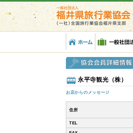
福
協
ホ
一
株
会
各
井
会
ー
般
式
員
種
県
会
ム
社
会
一
約
旅
員
団
社
覧
款
行
詳
法
福
業
細
人
井
協
情
福
県
会
報
井
旅
(社)
県
行
全
旅
業
国
行
協
旅
業
会
永平寺観光（株
行
協
業
会
協
お店からのメッセージ
会
福
住所
井
県
TEL
支
FAX