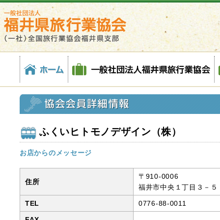
福
協
ホ
一
株
会
各
井
会
ー
般
式
員
種
県
会
ム
社
会
一
約
旅
員
団
社
覧
款
行
詳
法
福
業
細
人
井
協
情
福
県
会
報
井
旅
(社)
県
行
全
旅
業
国
行
協
旅
業
会
ふくいヒトモノデザイン（株）
行
協
業
会
協
お店からのメッセージ
会
福
〒910-0006
住所
井
福井市中央１丁目３－５ F
県
TEL
0776-88-0011
支
FAX
--