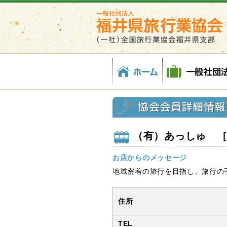
福
協
ホ
一
株
会
各
井
会
ー
般
式
員
種
県
会
ム
社
会
一
約
旅
員
団
社
覧
款
行
詳
法
福
業
細
人
井
協
情
福
県
会
報
井
旅
(社)
県
行
全
旅
業
国
行
協
旅
業
会
（有）あっしゅ 
行
協
業
会
協
お店からのメッセージ
会
地域密着の旅行を目指し、旅行の
福
井
住所
県
支
TEL